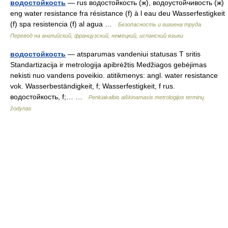
водостойкость
— rus водостойкость (ж), водоустойчивость (ж)
eng water resistance fra résistance (f) à l eau deu Wasserfestigkeit
(f) spa resistencia (f) al agua …
Безопасность и гигиена труда.
Перевод на английский, французский, немецкий, испанский языки
водостойкость
— atsparumas vandeniui statusas T sritis
Standartizacija ir metrologija apibrėžtis Medžiagos gebėjimas
nekisti nuo vandens poveikio. atitikmenys: angl. water resistance
vok. Wasserbeständigkeit, f; Wasserfestigkeit, f rus.
водостойкость, f;… …
Penkiakalbis aiškinamasis metrologijos terminų
žodynas