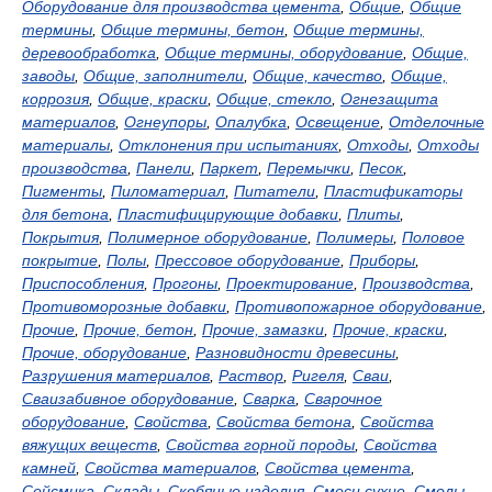
Оборудование для производства цемента
,
Общие
,
Общие
термины
,
Общие термины, бетон
,
Общие термины,
деревообработка
,
Общие термины, оборудование
,
Общие,
заводы
,
Общие, заполнители
,
Общие, качество
,
Общие,
коррозия
,
Общие, краски
,
Общие, стекло
,
Огнезащита
материалов
,
Огнеупоры
,
Опалубка
,
Освещение
,
Отделочные
материалы
,
Отклонения при испытаниях
,
Отходы
,
Отходы
производства
,
Панели
,
Паркет
,
Перемычки
,
Песок
,
Пигменты
,
Пиломатериал
,
Питатели
,
Пластификаторы
для бетона
,
Пластифицирующие добавки
,
Плиты
,
Покрытия
,
Полимерное оборудование
,
Полимеры
,
Половое
покрытие
,
Полы
,
Прессовое оборудование
,
Приборы
,
Приспособления
,
Прогоны
,
Проектирование
,
Производства
,
Противоморозные добавки
,
Противопожарное оборудование
,
Прочие
,
Прочие, бетон
,
Прочие, замазки
,
Прочие, краски
,
Прочие, оборудование
,
Разновидности древесины
,
Разрушения материалов
,
Раствор
,
Ригеля
,
Сваи
,
Сваизабивное оборудование
,
Сварка
,
Сварочное
оборудование
,
Свойства
,
Свойства бетона
,
Свойства
вяжущих веществ
,
Свойства горной породы
,
Свойства
камней
,
Свойства материалов
,
Свойства цемента
,
Сейсмика
,
Склады
,
Скобяные изделия
,
Смеси сухие
,
Смолы
,