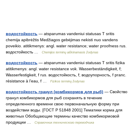
водостойкость
— atsparumas vandeniui statusas T sritis
chemija apibrėžtis Medžiagos gebėjimas nekisti nuo vandens
poveikio. atitikmenys: angl. water resistance; water proofness rus.
водостойкость …
Chemijos terminų aiškinamasis žodynas
водостойкость
— atsparumas vandeniui statusas T sritis fizika
atitikmenys: angl. water resistance vok. Wasserbeständigkeit, f;
Wasserfestigkeit, f rus. водостойкость, f; водоупорность, f pranc.
résistance à l’eau, f …
Fizikos terminų žodynas
водостойкость гранул (комбикормов для рыб)
— Свойство
гранул комбикормов для рыб сохранять в течение
определенного времени свою первоначальную форму при
воздействии воды. [ГОСТ Р 51848 2001] Тематики корма для
животных Обобщающие термины качество комбикормовой
продукции …
Справочник технического переводчика