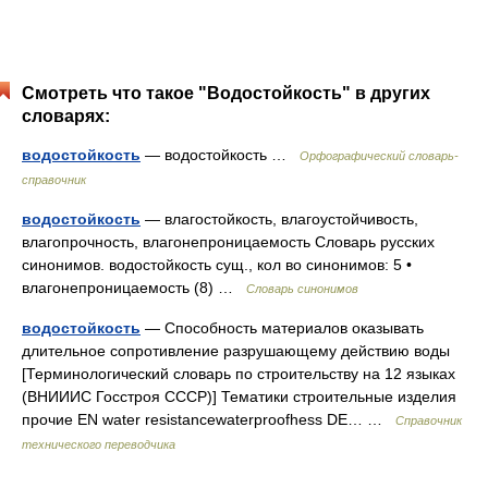
Смотреть что такое "Водостойкость" в других
словарях:
водостойкость
— водостойкость …
Орфографический словарь-
справочник
водостойкость
— влагостойкость, влагоустойчивость,
влагопрочность, влагонепроницаемость Словарь русских
синонимов. водостойкость сущ., кол во синонимов: 5 •
влагонепроницаемость (8) …
Словарь синонимов
водостойкость
— Способность материалов оказывать
длительное сопротивление разрушающему действию воды
[Терминологический словарь по строительству на 12 языках
(ВНИИИС Госстроя СССР)] Тематики строительные изделия
прочие EN water resistancewaterproofhess DE… …
Справочник
технического переводчика