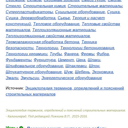
Стекло
,
Строительная химия
,
Строительные материалы
,
Суперпластификаторы
,
Сушильное оборудование
,
Сушка
,
Сушка, деревообработка
,
Сырье
,
Теория и расчет
конструкций
,
Тепловое оборудование
,
Тепловые свойства
материалов
,
Теплоизоляционные материалы
,
Теплоизоляционные свойства материалов
,
Термовлажносная обработка бетона
,
Техника
безопасности
,
Технологии
,
Технологии бетонирования
,
Технологии керамики
,
Трубы
,
Фанера
,
Фермы
,
Фибра
,
Фундаменты
,
Фурнитура
,
Цемент
,
Цеха
,
Шлаки
,
Шлифовальное оборудование
,
Шпаклевки
,
Шпон
,
Штукатурное оборудование
,
Шум
,
Щебень
,
Экономика
,
Эмали
,
Эмульсии
,
Энергетическое оборудование
Источник:
Энциклопедия терминов, определений и пояснений
строительных материалов
Энциклопедия терминов, определений и пояснений строительных материалов.
- Калининград
.
Под редакцией Ложкина В.П.
.
2015-2016
.