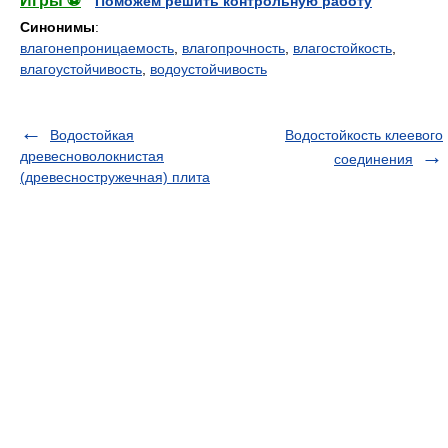
Игры ⚽
Поможем решить контрольную работу
Синонимы
:
влагонепроницаемость
,
влагопрочность
,
влагостойкость
,
влагоустойчивость
,
водоустойчивость
Водостойкая
Водостойкость клеевого
древесноволокнистая
соединения
(древесностружечная) плита