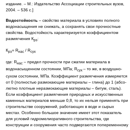
издание. – М.: Издательство Ассоциации строительных вузов,
2004. – 536 с.]
Водостойкость
– свойство материала в условиях пол­ного
водонасыщения не снижать, а сохранять свои проч­ностные
свойства. Водостойкость характеризуется коэф­фициентом
размягчения К
:
рз
К
= R
/ R
рз
нас
сух
где: R
– предел прочности при сжатии материала в
нас
водонасыщенном состоянии, МПа; R
– то же, в воздушно-
сух
сухом состоя­нии, МПа. Коэффициент размягчения измеряется
от 0 (пол­ностью размокающие материалы – глина) до 1 (абсо­
лютно плотные неразмокающие материалы – битум, сталь).
Если коэффициент размягчения природных и ис­кусственных
каменных материалов меньше 0,8, то их нельзя применять при
строительстве сооружений, рабо­тающих в воде и сырых
местах. Особенно большое зна­чение имеет этот показатель
для условий гидромелиора­тивного строительства, где
конструкции и сооружения часто подвергаются попеременному